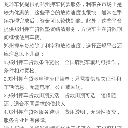
龙环车贷提供的郑州押车贷款服务，利率在市场上是
较为优惠的。这些平台的放款速度也很快，通常在手
续办理完成后，资金可以较快到账。此外，这些平台
提供郑州押车贷款垫资结清服务，方便车主在贷款期
间继续使用车辆‌。
郑州押车贷款除了利率和放款速度，选择正规平台还
应注意以下几点：
1.郑州押车贷款‌条件宽松‌：全国牌照车辆均可操作，
条件相对宽松。
2.郑州押车贷款‌申请流程简单‌：只需提供相关证件和
车辆信息，无需电审、公正或回访。
3.郑州押车贷款‌周期灵活‌：贷款周期可选，随借随
还，适合不同需求的借款人。
4.郑州押车贷款‌服务透明‌：费用透明，无隐性收费，
服务专业且有保障。