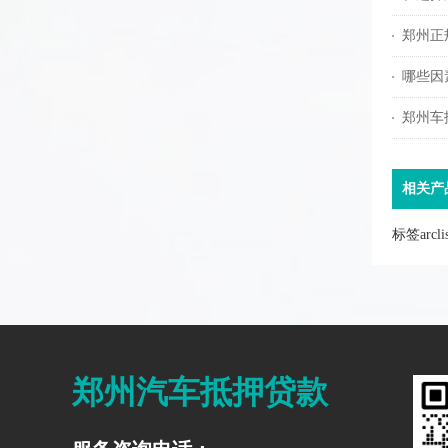
郑州正
哪些因
郑州车
相关产
标签arc
郑州汽车抵押贷款