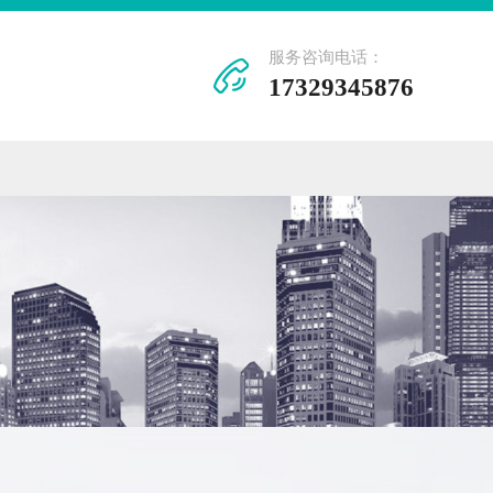
服务咨询电话：
17329345876