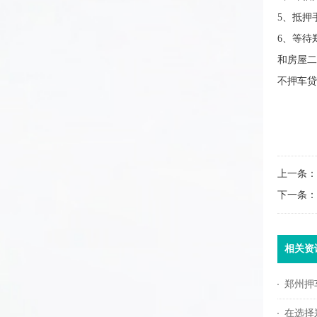
5、抵押
6、等待
和房屋
不押车贷
上一条：
下一条：
相关资
郑州押
在选择