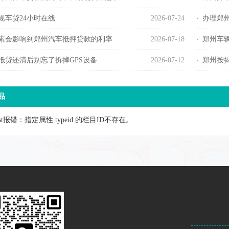
规车贷24小时在线
2026-07-24
办理郑
素会影响到郑州汽车抵押贷款的利率
2026-07-18
郑州车
抵贷还清后别忘了拆掉GPS设备
2026-07-12
郑州按
品
list报错：指定属性 typeid 的栏目ID不存在。